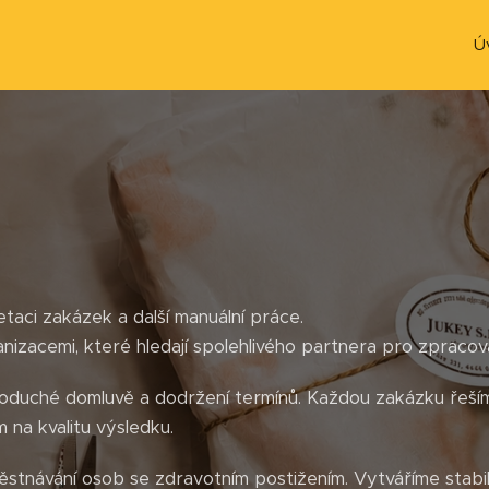
Ú
aci zakázek a další manuální práce.
nizacemi, které hledají spolehlivého partnera pro zpracován
dnoduché domluvě a dodržení termínů. Každou zakázku řeším
 na kvalitu výsledku.
stnávání osob se zdravotním postižením. Vytváříme stabil