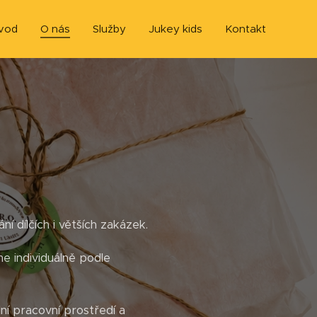
vod
O nás
Služby
Jukey kids
Kontakt
í dílčích i větších zakázek.
e individuálně podle
ní pracovní prostředí a