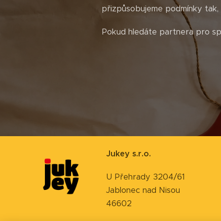
přizpůsobujeme podmínky tak, a
Pokud hledáte partnera pro spo
Jukey s.r.o.
U Přehrady 3204/61
Jablonec nad Nisou
46602