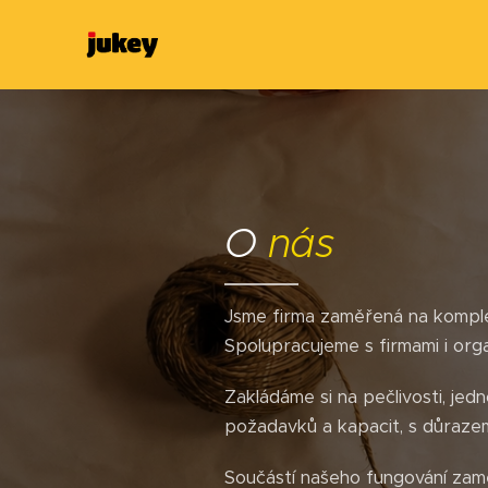
O
nás
Jsme firma zaměřená na komplet
Spolupracujeme s firmami i orga
Zakládáme si na pečlivosti, je
požadavků a kapacit, s důrazem
Součástí našeho fungování zamě