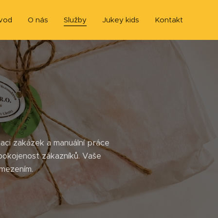
vod
O nás
Služby
Jukey kids
Kontakt
aci zakázek a manuální práce
spokojenost zákazníků. Vaše
omezením.