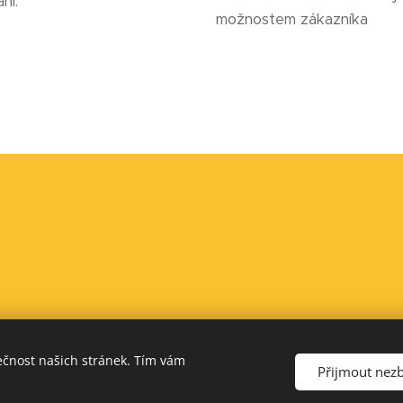
ní.
možnostem zákazníka
ečnost našich stránek. Tím vám
Přijmout nez
www.jukey.cz
Cookies