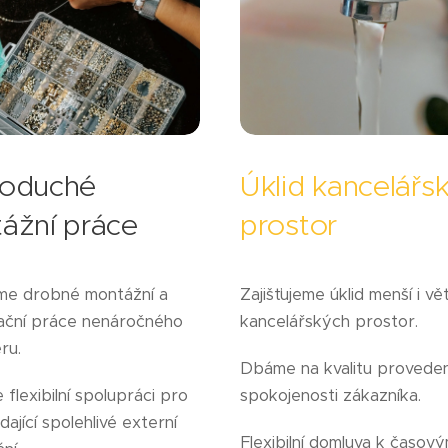
oduché
Úklid kancelářs
ážní práce
prostor
eme drobné montážní a
Zajišťujeme úklid menší i vě
ační práce nenáročného
kancelářských prostor.
ru.
Dbáme na kvalitu proveden
 flexibilní spolupráci pro
spokojenosti zákazníka.
dající spolehlivé externí
Flexibilní domluva k časov