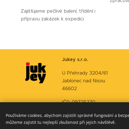
zpracová
Zajišťujeme pečlivé balení, třídění i
přípravu zakázek k expedici.
Jukey s.r.o.
U Přehrady 3204/61
Jablonec nad Nisou
46602
IČ0: 09725270
Používáme cookies, abychom zajistili správné fungování a bezp
můžeme zajistit tu nejlepší zkušenost při jejich návštěvě.