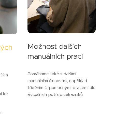
Možnost dalších
kých
manuálních prací
Pomáháme také s dalšími
tších
manuálními činnostmi, například
tříděním či pomocnými pracemi dle
í ke
aktuálních potřeb zákazníků.
ým