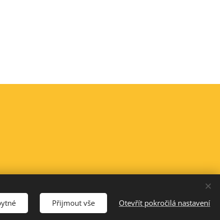
bytné
Přijmout vše
Otevřít pokročilá nastavení